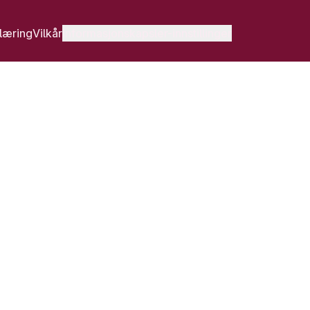
læring
Vilkår
Informasjonskapsler-innstillinger